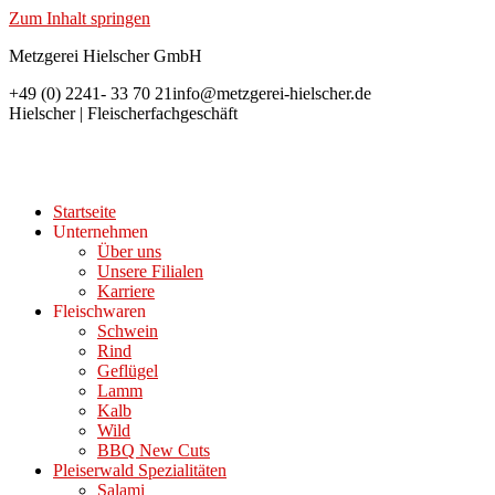
Zum Inhalt springen
Metzgerei Hielscher GmbH
+49 (0) 2241- 33 70 21
info@metzgerei-hielscher.de
Hielscher | Fleischerfachgeschäft
Startseite
Unternehmen
Über uns
Unsere Filialen
Karriere
Fleischwaren
Schwein
Rind
Geflügel
Lamm
Kalb
Wild
BBQ New Cuts
Pleiserwald Spezialitäten
Salami