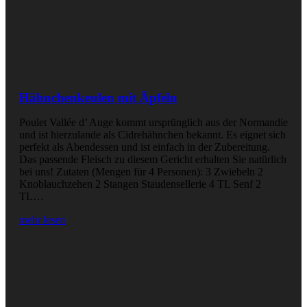
Hähnchenkeulen mit Äpfeln
Poulet Vallée d’ Auge kommt ursprünglich aus der Normandie
und ist hierzulande als Cidrehähnchen bekannt. Es eignet sich
perfekt als Abendessen und ist einfach in der Zubereitung.
Das passende Fleisch zu diesem Gericht erhalten Sie natürlich
bei uns! Zutaten (Mengen für 4 Personen): 3 Zwiebeln 2
Knoblauchzehen 2 Stangen Staudensellerie 4 TL Senf 2
TL…
mehr lesen