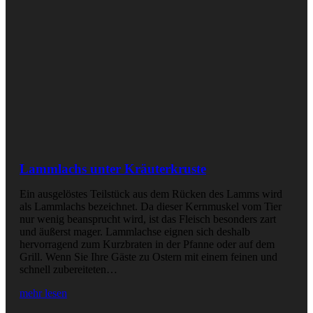
Lammlachs unter Kräuterkruste
Ein ausgelöstes Teilstück aus dem Rücken des Lamms wird
als Lammlachs bezeichnet. Da dieser Kernmuskel vom Tier
nur wenig beansprucht wird, ist das Fleisch besonders zart
und äußerst mager. Lammlachse eignen sich deshalb
hervorragend zum Kurzbraten in der Pfanne oder auf dem
Grill. Wenn Sie Ihre Gäste zu Ostern mit einem feinen und
schnell zubereiteten…
mehr lesen