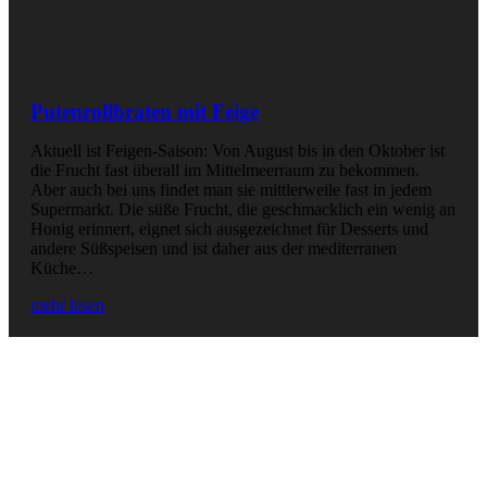
Putenrollbraten mit Feige
Aktuell ist Feigen-Saison: Von August bis in den Oktober ist
die Frucht fast überall im Mittelmeerraum zu bekommen.
Aber auch bei uns findet man sie mittlerweile fast in jedem
Supermarkt. Die süße Frucht, die geschmacklich ein wenig an
Honig erinnert, eignet sich ausgezeichnet für Desserts und
andere Süßspeisen und ist daher aus der mediterranen
Küche…
mehr lesen