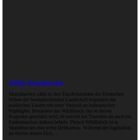
Wildes Skandinavien
Skandinavien zählt zu den Top-Reisezielen der Deutschen.
Neben der beeindruckenden Landschaft begeistern die
nordischen Länder mit einer Vielzahl an kulinarischen
Highlights. Besonders das Wildfleisch, das in diesen
Regionen geschätzt wird, ist sowohl bei Touristen als auch bei
Einheimischen äußerst beliebt. Fleisch Wildfleisch ist in
Skandinavien eine echte Delikatesse. Während der Jagdsaison
im Herbst stehen Elch,…