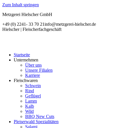
Zum Inhalt springen
Metzgerei Hielscher GmbH
+49 (0) 2241- 33 70 21
info@metzgerei-hielscher.de
Hielscher | Fleischerfachgeschäft
Startseite
Unternehmen
Über uns
Unsere Filialen
Karriere
Fleischwaren
Schwein
Rind
Geflügel
Lamm
Kalb
Wild
BBQ New Cuts
Pleiserwald Spezialitäten
Salami