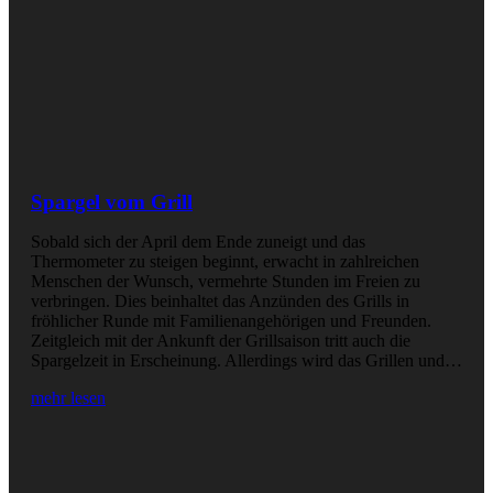
Spargel vom Grill
Sobald sich der April dem Ende zuneigt und das
Thermometer zu steigen beginnt, erwacht in zahlreichen
Menschen der Wunsch, vermehrte Stunden im Freien zu
verbringen. Dies beinhaltet das Anzünden des Grills in
fröhlicher Runde mit Familienangehörigen und Freunden.
Zeitgleich mit der Ankunft der Grillsaison tritt auch die
Spargelzeit in Erscheinung. Allerdings wird das Grillen und…
mehr lesen