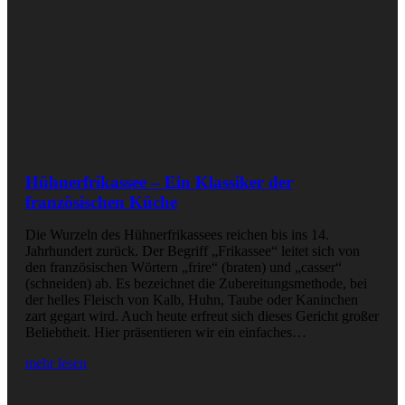
Hühnerfrikassee – Ein Klassiker der
französischen Küche
Die Wurzeln des Hühnerfrikassees reichen bis ins 14.
Jahrhundert zurück. Der Begriff „Frikassee“ leitet sich von
den französischen Wörtern „frire“ (braten) und „casser“
(schneiden) ab. Es bezeichnet die Zubereitungsmethode, bei
der helles Fleisch von Kalb, Huhn, Taube oder Kaninchen
zart gegart wird. Auch heute erfreut sich dieses Gericht großer
Beliebtheit. Hier präsentieren wir ein einfaches…
mehr lesen