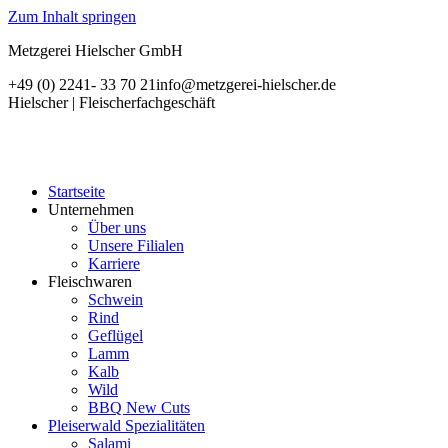
Zum Inhalt springen
Metzgerei Hielscher GmbH
+49 (0) 2241- 33 70 21
info@metzgerei-hielscher.de
Hielscher | Fleischerfachgeschäft
Startseite
Unternehmen
Über uns
Unsere Filialen
Karriere
Fleischwaren
Schwein
Rind
Geflügel
Lamm
Kalb
Wild
BBQ New Cuts
Pleiserwald Spezialitäten
Salami