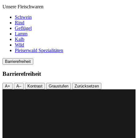
Unsere Fleischwaren
Schwein
Rind
Geflügel
Lamm
Kalb
Wild
Pleiserwald Spezialitäten
Barrierefreiheit
Barrierefreiheit
A+
A–
Kontrast
Graustufen
Zurücksetzen