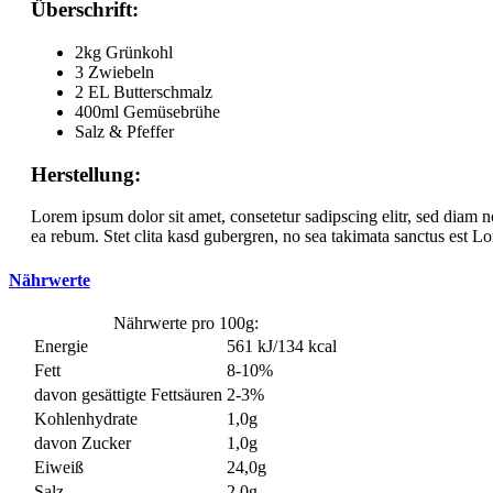
Überschrift:
2kg Grünkohl
3 Zwiebeln
2 EL Butterschmalz
400ml Gemüsebrühe
Salz & Pfeffer
Herstellung:
Lorem ipsum dolor sit amet, consetetur sadipscing elitr, sed diam 
ea rebum. Stet clita kasd gubergren, no sea takimata sanctus est Lo
Nährwerte
Nährwerte pro 100g:
Energie
561 kJ/134 kcal
Fett
8-10%
davon gesättigte Fettsäuren
2-3%
Kohlenhydrate
1,0g
davon Zucker
1,0g
Eiweiß
24,0g
Salz
2,0g