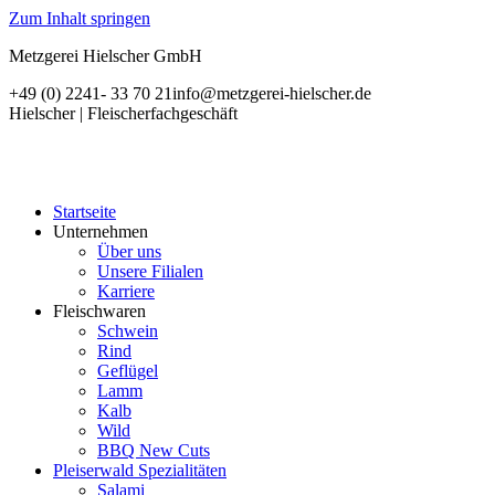
Zum Inhalt springen
Metzgerei Hielscher GmbH
+49 (0) 2241- 33 70 21
info@metzgerei-hielscher.de
Hielscher | Fleischerfachgeschäft
Startseite
Unternehmen
Über uns
Unsere Filialen
Karriere
Fleischwaren
Schwein
Rind
Geflügel
Lamm
Kalb
Wild
BBQ New Cuts
Pleiserwald Spezialitäten
Salami