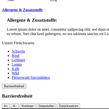
Allergene & Zusatzstoffe
Allergene & Zusatzstoffe:
Lorem ipsum dolor sit amet, consetetur sadipscing elitr, sed diam 
ea rebum. Stet clita kasd gubergren, no sea takimata sanctus est Lo
Unsere Fleischwaren
Schwein
Rind
Geflügel
Lamm
Kalb
Wild
Pleiserwald Spezialitäten
Barrierefreiheit
Barrierefreiheit
A+
A–
Kontrast
Graustufen
Zurücksetzen