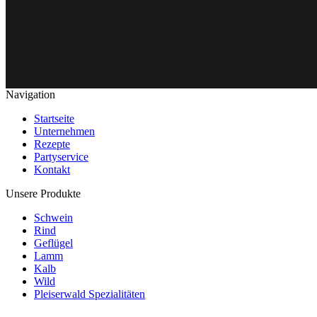
Navigation
Startseite
Unternehmen
Rezepte
Partyservice
Kontakt
Unsere Produkte
Schwein
Rind
Geflügel
Lamm
Kalb
Wild
Pleiserwald Spezialitäten