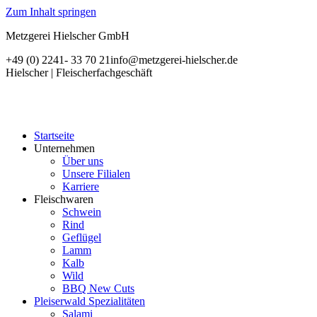
Zum Inhalt springen
Metzgerei Hielscher GmbH
+49 (0) 2241- 33 70 21
info@metzgerei-hielscher.de
Hielscher | Fleischerfachgeschäft
Startseite
Unternehmen
Über uns
Unsere Filialen
Karriere
Fleischwaren
Schwein
Rind
Geflügel
Lamm
Kalb
Wild
BBQ New Cuts
Pleiserwald Spezialitäten
Salami